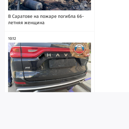
В Саратове на пожаре погибла 66-
летняя женщина
10:12
Девушка на электросамокате попала
в ДТП в центре Саратова
Лента
Истории
Топ
Реклама
Контакт
10:03