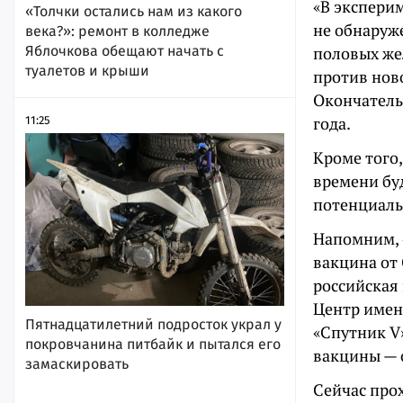
«В экспери
«Толчки остались нам из какого
не обнаруж
века?»: ремонт в колледже
Яблочкова обещают начать с
половых же
туалетов и крыши
против нов
Окончатель
года.
11:25
Кроме того
времени бу
потенциаль
Напомним, 
вакцина от
российская 
Центр имен
Пятнадцатилетний подросток украл у
«Спутник V
покровчанина питбайк и пытался его
вакцины — 
замаскировать
Сейчас про