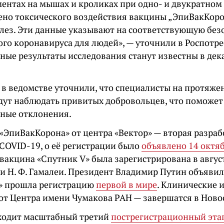
ментах на мышах и кроликах при одно- и двукратном
ено токсического воздействия вакцины „ЭпиВакКоро
лез. Эти данные указывают на соответствующую без
ого коронавируса для людей», — уточнили в Роспотре
ные результаты исследования станут известны в де
, в ведомстве уточнили, что специалисты на протяже
дут наблюдать привитых добровольцев, что поможе
ные отклонения.
«ЭпиВакКорона» от центра «Вектор» — вторая разраб
 COVID-19, о её регистрации было
объявлено 14 октя
вакцина «Спутник V» была зарегистрирована в август
и Н. Ф. Гамалеи. Президент Владимир Путин объявил
» прошла регистрацию
первой в мире
. Клинические 
от Центра имени Чумакова РАН — завершатся в Ново
ходит масштабный третий
пострегистрационный эта