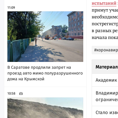
испытаний
11:09
примут учас
необходимо
пострегист
в разных ре
начала пока
#коронавир
Материал
В Саратове продлили запрет на
проезд авто мимо полуразрушенного
дома на Крымской
Академик 
Владимир 
10:58
ограничен
Стало изв