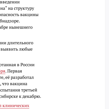
 введении
на“ на структуру
опасность вакцины
бнадзоре.
кабре нынешнего
нии длительного
т выявить любые
отанная в России
бря
. Первая
е, её разработал
, что вакцина
испытания третьей
сибирске к декабрю.
п клинических