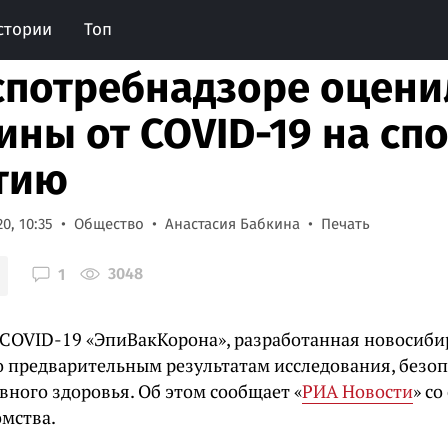
стории
Топ
спотребнадзоре оцени
ины от COVID-19 на сп
тию
0, 10:35
Общество
Анастасия Бабкина
Печать
3048
1
 COVID-19 «ЭпиВакКорона», разработанная новосиб
по предварительным результатам исследования, безоп
вного здоровья. Об этом сообщает «
РИА Новости
» со
омства.