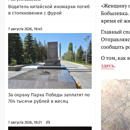
«Женщину о
Водитель китайской иномарки погиб
Бобылевка. 
в столкновении с фурой
время её жи
7 августа 2026, 18:45
Главный спа
Отправляясь
сообщать р
О том, как
здесь
.
За охрану Парка Победы заплатят по
704 тысячи рублей в месяц
7 августа 2026, 18:21