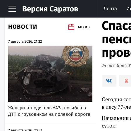
Версия
Саратов
Лента
И
Спас
НОВОСТИ
АРХИВ
пенс
7 августа 2026, 21:22
пров
24 октября 201
Сегодня со
в лесу 77-л
Женщина-водитель УАЗа погибла в
ДТП с грузовиком на полевой дороге
Начальник 
суток.
7 августа 2026, 20:37