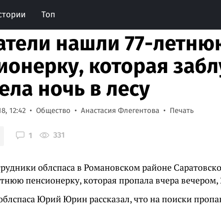
стории
Топ
атели нашли 77-летню
ионерку, которая забл
ела ночь в лесу
8, 12:42
Общество
Анастасия Флегентова
Печать
331
1
трудники облспаса в Романовском районе Саратовск
етнюю пенсионерку, которая пропала вчера вечером, 
облспаса Юрий Юрин рассказал, что на поиски проп