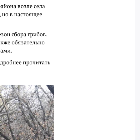
айона возле села
, но в настоящее
езон сбора грибов.
также обязательно
бами.
одробнее прочитать