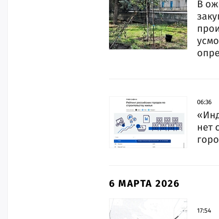
В ож
заку
прои
усмо
опр
06:36
«Инд
нет 
горо
6 МАРТА 2026
17:54