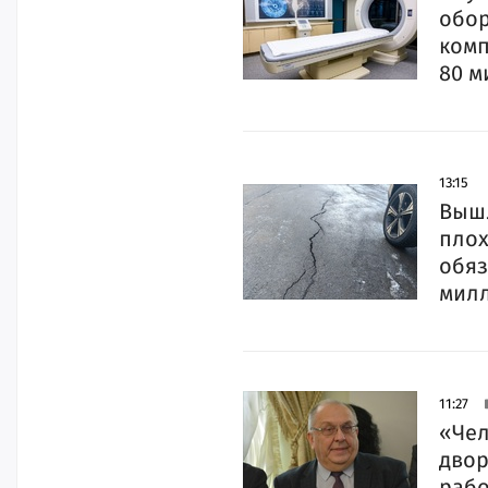
обор
комп
80 м
13:15
Вышл
плох
обяз
мил
11:27
«Чел
двор
рабо