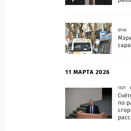
07:45
Мэри
сара
11 МАРТА 2026
13:21
Счёт
по р
сгор
расс