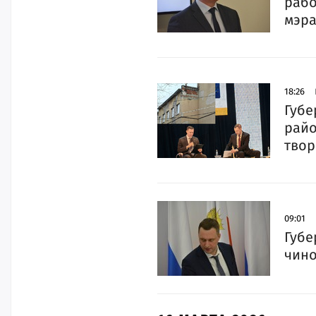
рабо
мэра
18:26
Губе
райо
твор
09:01
Губе
чино