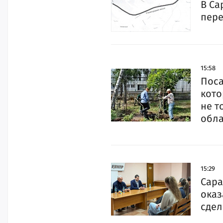
В Са
пере
15:58
Поса
кото
не т
обла
15:29
Сара
оказ
сдел