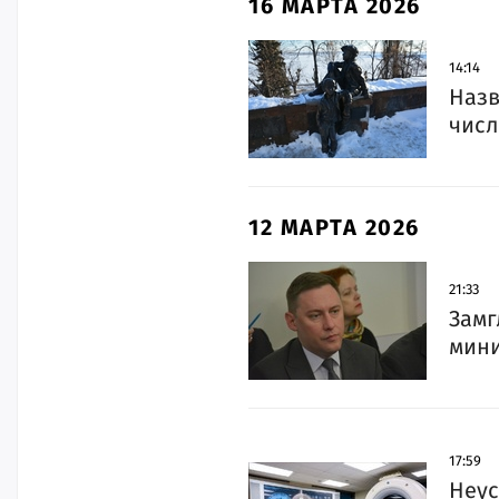
16 МАРТА 2026
14:14
Назв
числ
12 МАРТА 2026
21:33
Замг
мини
17:59
Неус