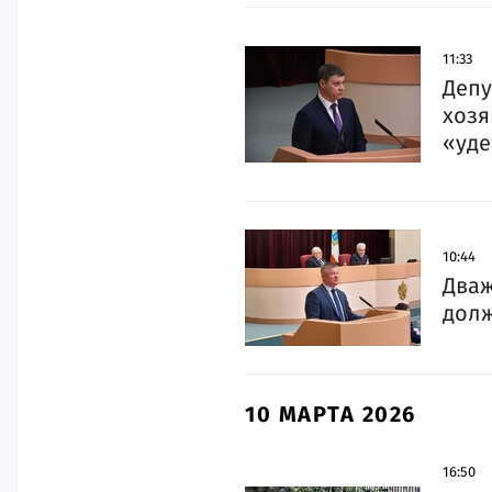
11:33
Депу
хозя
«уде
10:44
Дваж
долж
10 МАРТА 2026
16:50